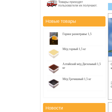
Товары приходят
пользователи их получают.
Новые товары
Горное разнотравье 1,5
Мёд горный 1,5 кг
Алтайский мёд Дягильный 1,5
кг
Мёд Гречишный 1,5 кг
Новости