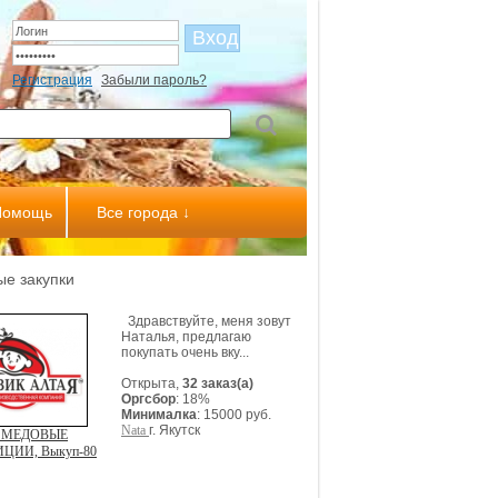
Регистрация
Забыли пароль?
Помощь
Все города ↓
е закупки
Здравствуйте, меня зовут
Наталья, предлагаю
покупать очень вку...
Открыта,
32 заказ(а)
Оргсбор
: 18%
Минималка
: 15000 руб.
Nata
г. Якутск
 МЕДОВЫЕ
ЦИИ, Выкуп-80