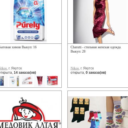
Бытовая химия Выкуп: 16
Charutti - стильная женская одежда.
Выкуп: 28
Nikos
, г. Якутск
Nikos
, г. Якутск
открыта,
14 заказа(ов)
открыта,
0 заказа(ов)