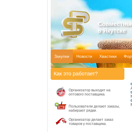
Совместны
в Якутске
Закупки
Новости
Хвастики
Фор
Как это работает?
Организатор выходит на
оптового поставщика.
Пользователи делают заказы,
набирают рядки.
Организатор делает заказ
товаров у поставщика.