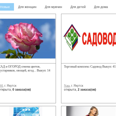
Новые
Для женщин
Для мужчин
Для детей
Для дома
САД и ОГОРОД семена цветов,
Торговый комплекс Садовод Выкуп: 41
кустарников, овощей, ягод... Выкуп: 14
Dfl
, г. Якутск
Nata
, г. Якутск
открыта,
0 заказа(ов)
открыта,
2 заказа(ов)