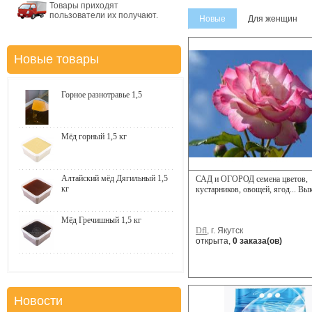
Товары приходят
пользователи их получают.
Новые
Для женщин
Новые товары
Горное разнотравье 1,5
Мёд горный 1,5 кг
Алтайский мёд Дягильный 1,5
САД и ОГОРОД семена цветов,
кг
кустарников, овощей, ягод... Вы
Мёд Гречишный 1,5 кг
Dfl
, г. Якутск
открыта,
0 заказа(ов)
Новости