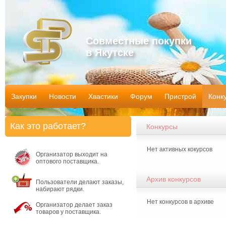
Совместные покупки
в Якутске
Закупки
Новости
Хвастики
Форум
Пристрой
Конк
Как это работает?
Конкурсы
Нет активных кокурсов
Организатор выходит на
оптового поставщика.
Архив конкурсов
Пользователи делают заказы,
набирают рядки.
Нет конкурсов в архиве
Организатор делает заказ
товаров у поставщика.