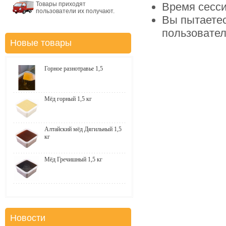
Товары приходят
Время сесси
пользователи их получают.
Вы пытаетес
пользовате
Новые товары
Горное разнотравье 1,5
Мёд горный 1,5 кг
Алтайский мёд Дягильный 1,5
кг
Мёд Гречишный 1,5 кг
Новости