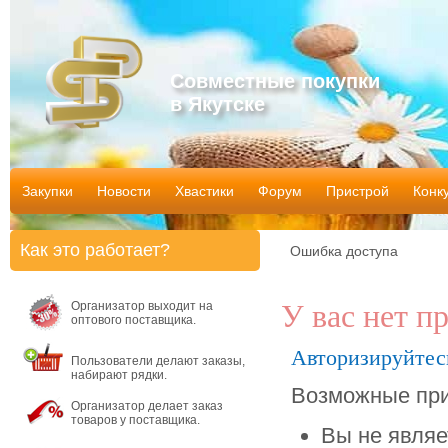
Совместные покупки
в Якутске
Закупки
Новости
Хвастики
Форум
Пристрой
Конк
Как это работает?
Ошибка доступа
Организатор выходит на
У вас нет п
оптового поставщика.
Авторизируйтес
Пользователи делают заказы,
набирают рядки.
Возможные при
Организатор делает заказ
товаров у поставщика.
Вы не являе