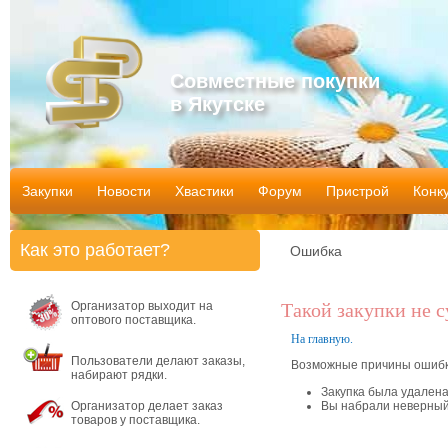
Совместные покупки
в Якутске
Закупки
Новости
Хвастики
Форум
Пристрой
Конк
Как это работает?
Ошибка
Организатор выходит на
Такой закупки не 
оптового поставщика.
На главную.
Пользователи делают заказы,
Возможные причины ошибк
набирают рядки.
Закупка была удален
Организатор делает заказ
Вы набрали неверный
товаров у поставщика.