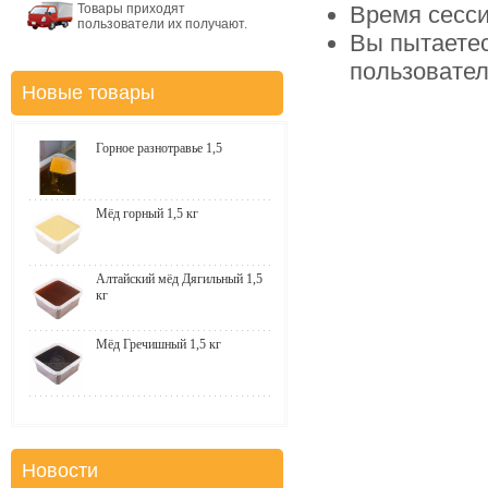
Товары приходят
Время сесси
пользователи их получают.
Вы пытаетес
пользовате
Новые товары
Горное разнотравье 1,5
Мёд горный 1,5 кг
Алтайский мёд Дягильный 1,5
кг
Мёд Гречишный 1,5 кг
Новости