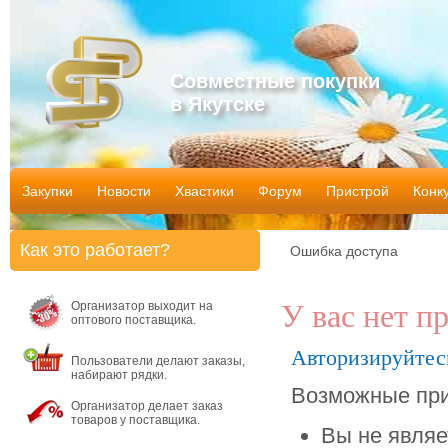
Совместные покупки
в Якутске
Закупки
Новости
Хвастики
Форум
Пристрой
Конк
Как это работает?
Ошибка доступа
Организатор выходит на
У вас нет п
оптового поставщика.
Авторизируйтес
Пользователи делают заказы,
набирают рядки.
Возможные при
Организатор делает заказ
товаров у поставщика.
Вы не являе