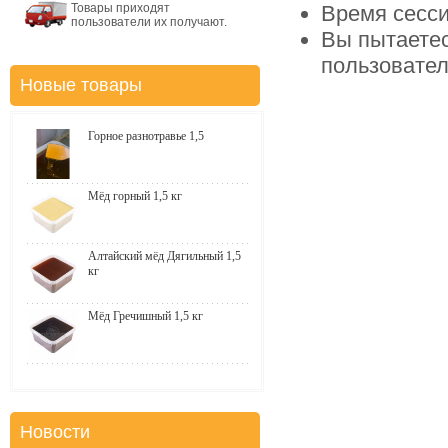
Товары приходят
Время сесси
пользователи их получают.
Вы пытаетес
пользовате
Новые товары
Горное разнотравье 1,5
Мёд горный 1,5 кг
Алтайский мёд Дягильный 1,5
кг
Мёд Гречишный 1,5 кг
Новости