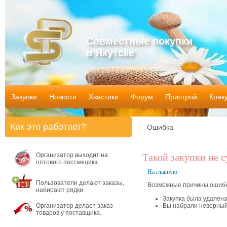
Совместные покупки
в Якутске
Закупки
Новости
Хвастики
Форум
Пристрой
Конк
Как это работает?
Ошибка
Организатор выходит на
Такой закупки не 
оптового поставщика.
На главную.
Пользователи делают заказы,
Возможные причины ошибк
набирают рядки.
Закупка была удален
Организатор делает заказ
Вы набрали неверный
товаров у поставщика.