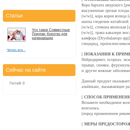
Кора бархата амурского [pse
высушенные зрелые плоды жг
Статьи
(w/w)], кора корня ясенца [
шипы гледичии китайской [
(w/w)], стемона японская [s
Что такое Совместные
(w/w)], трава кавалери мосл
Покупки, Коротко для
начинающих
камфора [Dryobalanops spp]
глицерид, пропиленгликоль
Читать все...
[
ПОКАЗАНИЯ К ПРИ
Нейродермит, псориаз, экз
прыщи, синяки, фурункул
Сейчас на сайте
и другие кожные заболева
Данный продукт оказывает
Гостей: 0
альбиканс, вызывающие ра
[
СПОСОБ ПРИМЕНЕН
Возьмите необходимое коли
впиталась.
(перед применением реком
[
МЕРЫ ПРЕДОСТОРО