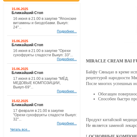
15.06.2025
Ближайший Стоп
16 июня в 21.00 в закупке "Японские
витамины и биодобавки. Выкуп:
24"...
Подробнее...
15.06.2025
Ближайший Стоп
16 июня в 21.00 в закупке "Орехи
сухофрукты сладости Выкуп: 33"...
Подробнее...
MIRACLE CREAM BAI F
15.06.2025
Байфу Сяньцао в креме исп
Ближайший Стоп
рецептурой народности Мя
17 июня в 21.00 в закупке "МЁД,
МЕДОВЫЕ КОМПОЗИЦИИ,
После многих успешных ис
Выкуп-69"...
Подробнее...
Обогащен поверхнос
Способен быстро про
15.02.2025
Ближайший Стоп
17 февраля в 21.00 в закупке
"Орехи сухофрукты сладости Выкуп:
32"...
Продукт китайской медици
Подробнее...
Не является заменой лекар
Читать все...
[
ОСНОВНЫЕ КОМПО