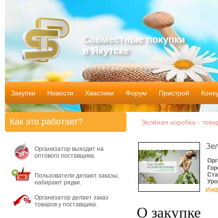
Совместные покупки
в Якутске
Закупки
Новости
Хвастики
Форум
Пристрой
Конк
Как это работает?
Зелёная коробка - това
Зел
Организатор выходит на
оптового поставщика.
Орг
Гор
Ста
Пользователи делают заказы,
Уро
набирают рядки.
Инф
Организатор делает заказ
товаров у поставщика.
О закупке