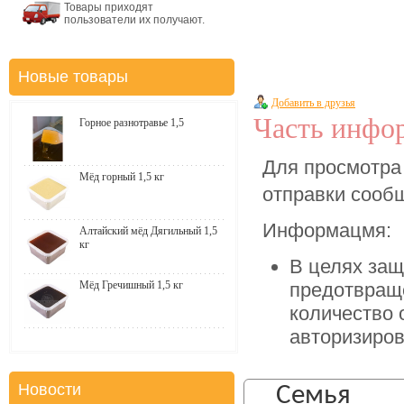
Товары приходят
пользователи их получают.
Новые товары
Добавить в друзья
Часть инфор
Горное разнотравье 1,5
Для просмотра
Мёд горный 1,5 кг
отправки соо
Информацмя:
Алтайский мёд Дягильный 1,5
кг
В целях защ
Мёд Гречишный 1,5 кг
предотвращ
количество 
авторизиров
Новости
Семья