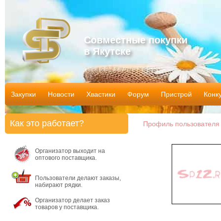
Совместные покупки
в Якутске
Закупки
Новости
Хвастики
Форум
Пристрой
Конк
Как это работает?
Профиль пользователя v
Организатор выходит на
оптового поставщика.
Пользователи делают заказы,
набирают рядки.
Организатор делает заказ
товаров у поставщика.