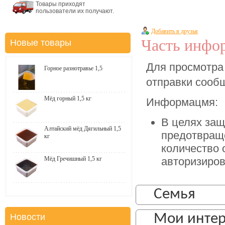
Товары приходят
пользователи их получают.
Добавить в друзья
Часть инфор
Новые товары
Для просмотра
Горное разнотравье 1,5
отправки соо
Мёд горный 1,5 кг
Информацмя:
В целях защ
Алтайский мёд Дягильный 1,5
предотвращ
кг
количество 
Мёд Гречишный 1,5 кг
авторизиров
Семья
Мои инте
Новости