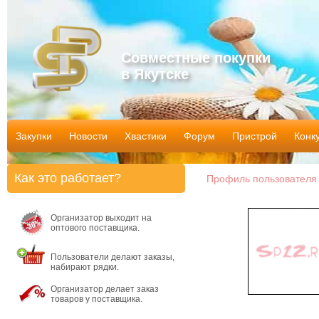
Совместные покупки
в Якутске
Закупки
Новости
Хвастики
Форум
Пристрой
Конк
Как это работает?
Профиль пользователя 
Организатор выходит на
оптового поставщика.
Пользователи делают заказы,
набирают рядки.
Организатор делает заказ
товаров у поставщика.