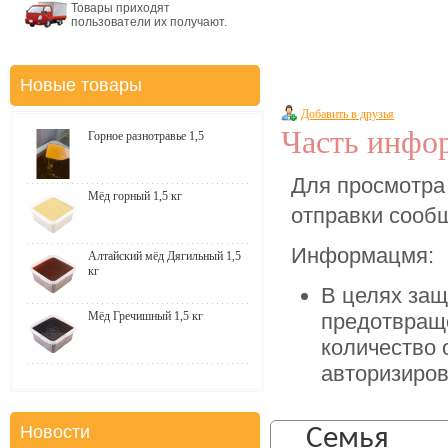
Товары приходят
пользователи их получают.
Новые товары
Добавить в друзья
Часть инфор
Горное разнотравье 1,5
Для просмотра
Мёд горный 1,5 кг
отправки соо
Информацмя:
Алтайский мёд Дягильный 1,5
кг
В целях защ
Мёд Гречишный 1,5 кг
предотвращ
количество 
авторизиров
Новости
Семья