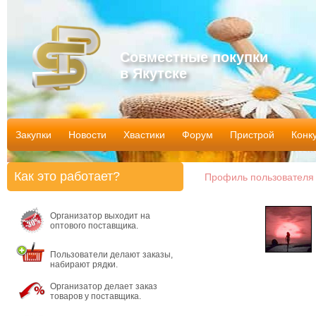
Совместные покупки
в Якутске
Закупки
Новости
Хвастики
Форум
Пристрой
Конк
Как это работает?
Профиль пользователя 
Организатор выходит на
оптового поставщика.
Пользователи делают заказы,
набирают рядки.
Организатор делает заказ
товаров у поставщика.