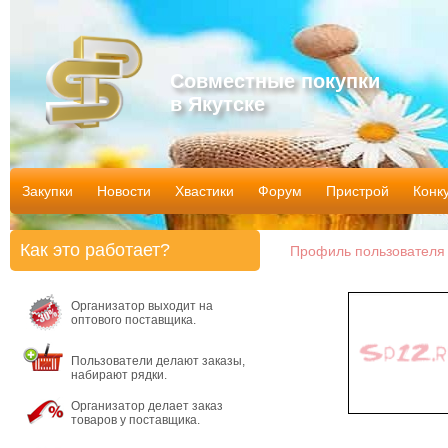
Совместные покупки
в Якутске
Закупки
Новости
Хвастики
Форум
Пристрой
Конк
Как это работает?
Профиль пользователя 
Организатор выходит на
оптового поставщика.
Пользователи делают заказы,
набирают рядки.
Организатор делает заказ
товаров у поставщика.