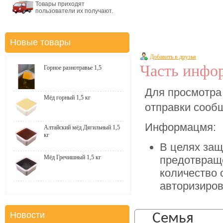
Товары приходят
пользователи их получают.
Новые товары
Добавить в друзья
Часть инфор
Горное разнотравье 1,5
Для просмотра
Мёд горный 1,5 кг
отправки соо
Информацмя:
Алтайский мёд Дягильный 1,5
кг
В целях защ
Мёд Гречишный 1,5 кг
предотвращ
количество 
авторизиров
Новости
Семья