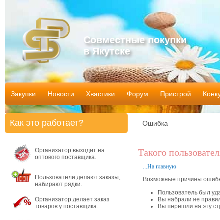
Совместные покупки
в Якутске
Закупки
Новости
Хвастики
Форум
Пристрой
Конк
Как это работает?
Ошибка
Организатор выходит на
Такого пользовател
оптового поставщика.
...На главную
Пользователи делают заказы,
Возможные причины ошибк
набирают рядки.
Пользователь был уд
Организатор делает заказ
Вы набрали не правил
товаров у поставщика.
Вы перешли на эту ст