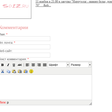
11 ноября в 21.00 в закупке "Happywear - нижнее белье, до
70" &nb...
Комментарии
Имя:
*
Эл. почта:
*
Веб-сайт:
Текст комментария:
*
Шрифт
Размер
Теги
:
p