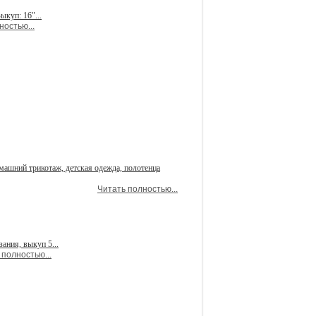
куп: 16"...
ностью...
омашний трикотаж, детская одежда, полотенца
Читать полностью...
ания, выкуп 5...
 полностью...