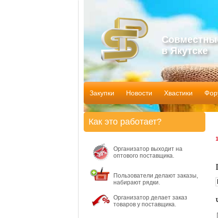
Совместны
в Якутске
Закупки
Новости
Хвастики
Фор
Как это работает?
Организатор выходит на
оптового поставщика.
Пользователи делают заказы,
набирают рядки.
Организатор делает заказ
товаров у поставщика.