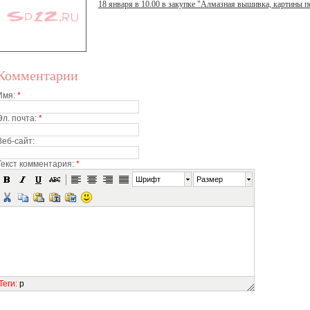
18 января в 10.00 в закупке "Алмазная вышивка, картины по
Комментарии
Имя:
*
Эл. почта:
*
Веб-сайт:
Текст комментария:
*
Шрифт
Размер
Теги
:
p