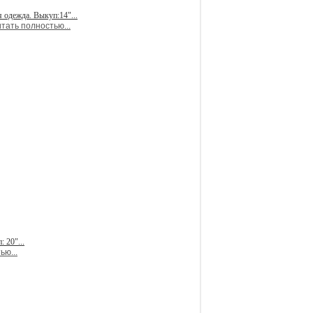
 одежда. Выкуп:14"...
тать полностью...
 20"...
ью...