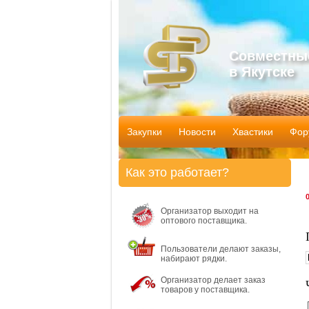
Совместны
в Якутске
Закупки
Новости
Хвастики
Фор
Как это работает?
Организатор выходит на
оптового поставщика.
Пользователи делают заказы,
набирают рядки.
Организатор делает заказ
товаров у поставщика.