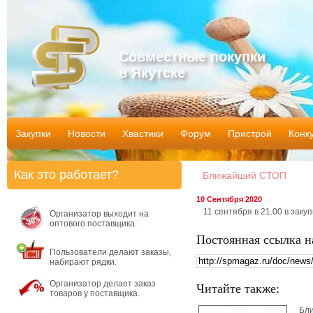
Совместные покупки
в Якутске
Закупки
Новости
Хвастики
Форум
Пристрой
Конк
Как это работает?
Ближайший СТОП
10 Сентября 2020
11 сентября в 21.00 в закуп
Организатор выходит на
оптового поставщика.
Постоянная ссылка н
Пользователи делают заказы,
набирают рядки.
Организатор делает заказ
Читайте также:
товаров у поставщика.
Бл