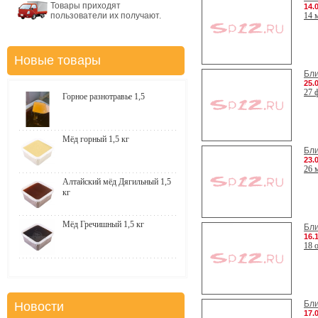
Товары приходят
14.
пользователи их получают.
14 
Новые товары
Бл
25.
27 
Горное разнотравье 1,5
Мёд горный 1,5 кг
Бл
23.
26 
Алтайский мёд Дягильный 1,5
кг
Мёд Гречишный 1,5 кг
Бл
16.
18 
Бл
Новости
17.