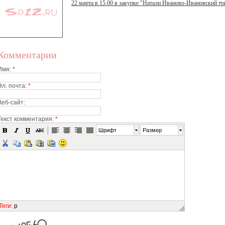
22 марта в 15.00 в закупке "Натали Иваново-Ивановский тр
Комментарии
Имя:
*
Эл. почта:
*
Веб-сайт:
Текст комментария:
*
Шрифт
Размер
Теги
:
p