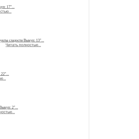
п: 17"...
стью...
укты сладости Выкуп: 13"...
Читать полностью...
22"...
ю...
ыкуп: 2"...
остью...