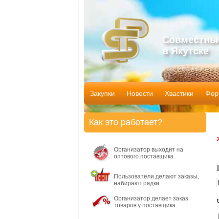
Совместны
в Якутске
Закупки
Новости
Хвастики
Фор
Как это работает?
Организатор выходит на
оптового поставщика.
Пользователи делают заказы,
набирают рядки.
Организатор делает заказ
товаров у поставщика.