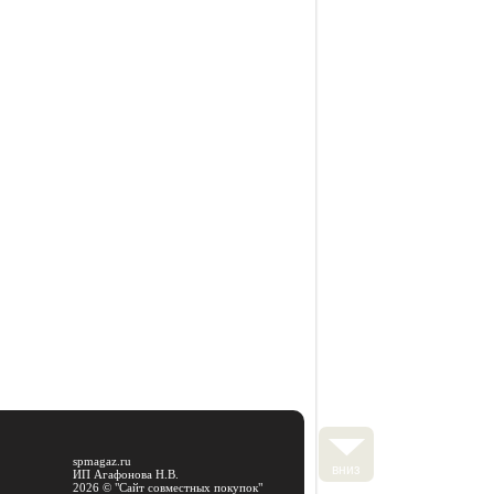
spmagaz.ru
вниз
ИП Агафонова Н.В.
2026 © "
Сайт совместных покупок
"