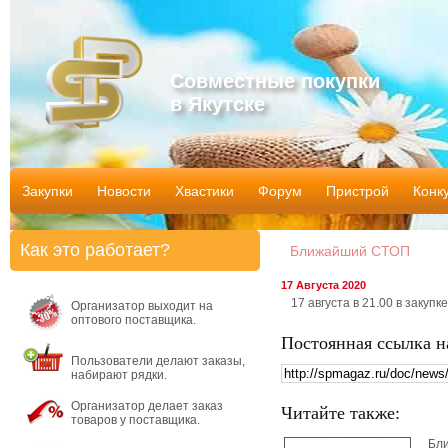
Совместные покупки
в Якутске
Закупки
Новости
Хвастики
Форум
Пристрой
Конк
Как это работает?
Ближайший СТОП
17 Августа 2020
17 августа в 21.00 в закупке
Организатор выходит на
оптового поставщика.
Постоянная ссылка н
Пользователи делают заказы,
набирают рядки.
Организатор делает заказ
Читайте также:
товаров у поставщика.
Бл