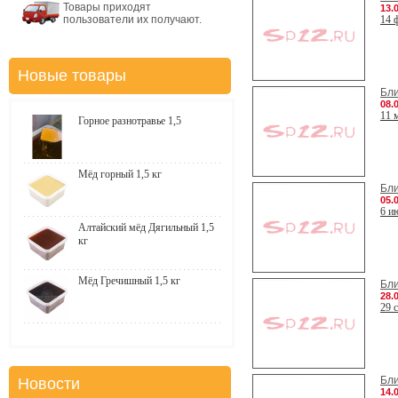
Товары приходят
13.
пользователи их получают.
14 
Новые товары
Бл
08.
11 
Горное разнотравье 1,5
Мёд горный 1,5 кг
Бл
05.
6 и
Алтайский мёд Дягильный 1,5
кг
Мёд Гречишный 1,5 кг
Бл
28.
29 
Бл
Новости
14.