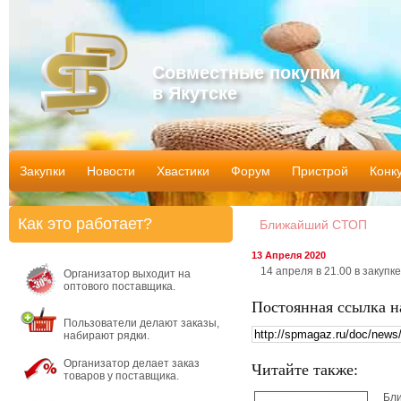
Совместные покупки
в Якутске
Закупки
Новости
Хвастики
Форум
Пристрой
Конк
Как это работает?
Ближайший СТОП
13 Апреля 2020
14 апреля в 21.00 в закупке
Организатор выходит на
оптового поставщика.
Постоянная ссылка н
Пользователи делают заказы,
набирают рядки.
Организатор делает заказ
Читайте также:
товаров у поставщика.
Бл