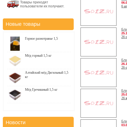
Товары приходят
06.
пользователи их получают.
6 а
Новые товары
Бл
25.
26 
Горное разнотравье 1,5
Мёд горный 1,5 кг
Бл
26.
26 
Алтайский мёд Дягильный 1,5
кг
Мёд Гречишный 1,5 кг
Бл
25.
26 
Бл
Новости
03.