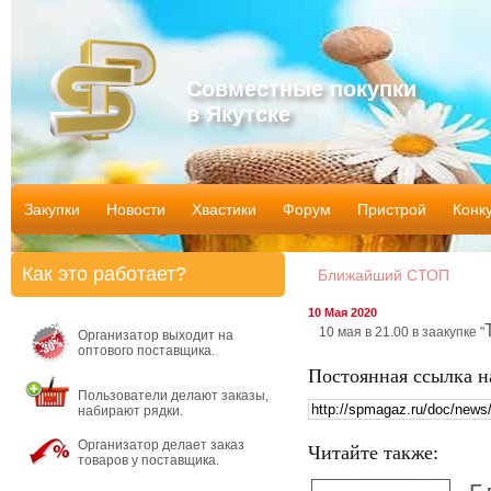
Совместные покупки
в Якутске
Закупки
Новости
Хвастики
Форум
Пристрой
Конк
Как это работает?
Ближайший СТОП
10 Мая 2020
10 мая в 21.00 в заакупке "
Организатор выходит на
оптового поставщика.
Постоянная ссылка н
Пользователи делают заказы,
набирают рядки.
Организатор делает заказ
Читайте также:
товаров у поставщика.