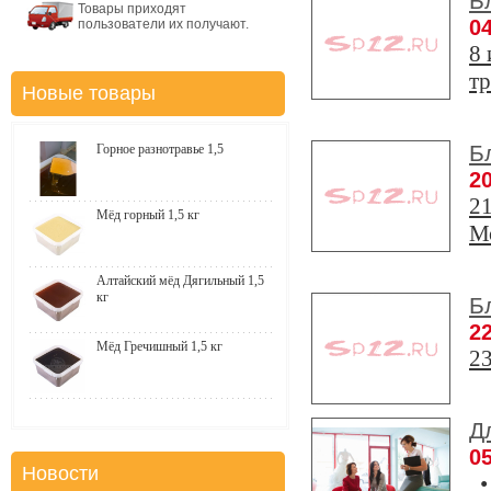
Б
Товары приходят
04
пользователи их получают.
8 
тр
Новые товары
Б
Горное разнотравье 1,5
20
21
Мёд горный 1,5 кг
Мо
Алтайский мёд Дягильный 1,5
кг
Б
22
Мёд Гречишный 1,5 кг
23
Д
05
Новости
• 