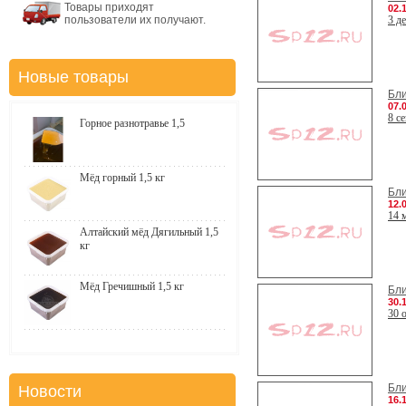
Товары приходят
02.
пользователи их получают.
3 д
Новые товары
Бл
07.
8 с
Горное разнотравье 1,5
Мёд горный 1,5 кг
Бл
12.
14 
Алтайский мёд Дягильный 1,5
кг
Мёд Гречишный 1,5 кг
Бл
30.
30 
Бл
Новости
16.