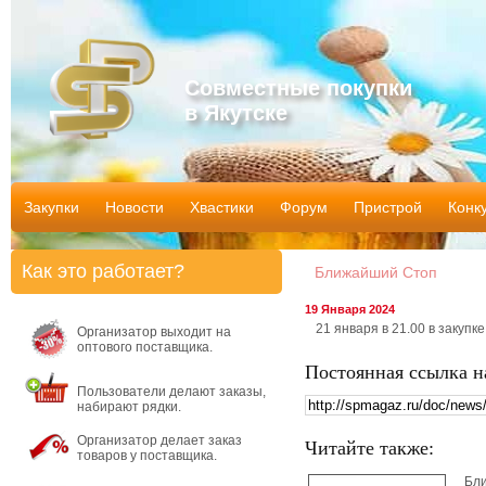
Совместные покупки
в Якутске
Закупки
Новости
Хвастики
Форум
Пристрой
Конк
Как это работает?
Ближайший Стоп
19 Января 2024
21 января в 21.00 в закупке
Организатор выходит на
оптового поставщика.
Постоянная ссылка н
Пользователи делают заказы,
набирают рядки.
Организатор делает заказ
Читайте также:
товаров у поставщика.
Бл