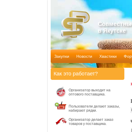
Совместны
в Якутске
Закупки
Новости
Хвастики
Фор
Как это работает?
Организатор выходит на
оптового поставщика.
Пользователи делают заказы,
набирают рядки.
Организатор делает заказ
товаров у поставщика.