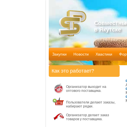
Совместны
в Якутске
Закупки
Новости
Хвастики
Фор
Как это работает?
Организатор выходит на
оптового поставщика.
Пользователи делают заказы,
набирают рядки.
Организатор делает заказ
товаров у поставщика.