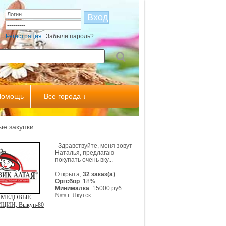
Регистрация
Забыли пароль?
Помощь
Все города ↓
е закупки
Здравствуйте, меня зовут
Наталья, предлагаю
покупать очень вку...
Открыта,
32 заказ(а)
Оргсбор
: 18%
Минималка
: 15000 руб.
Nata
г. Якутск
 МЕДОВЫЕ
ЦИИ, Выкуп-80