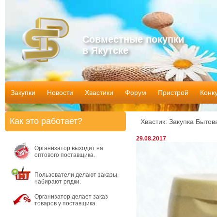
Совместные покупки
в Якутске
Закупки
Новости
Хвастики
Форум
Пристрой
Конк
Как это работает?
Хвастик: Закупка Бытов
29.08.2017
Организатор выходит на
оптового поставщика.
Пользователи делают заказы,
набирают рядки.
Организатор делает заказ
товаров у поставщика.