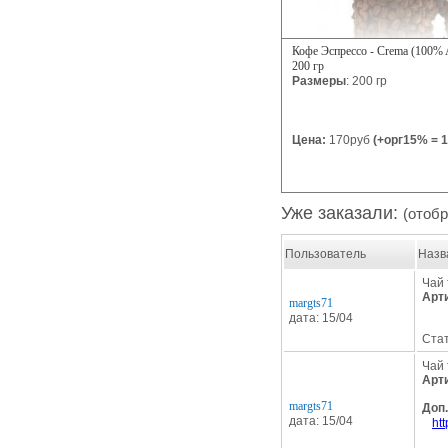
Кофе Эспрессо - Crema (100% A
200 гр
Размеры
: 200 гр
Цена:
170руб
(+орг15% = 1
Уже заказали:
(отоб
Пользователь
Назв
Чай 
Арт
margts71
дата: 15/04
Стат
Чай 
Арт
margts71
Доп
дата: 15/04
ht