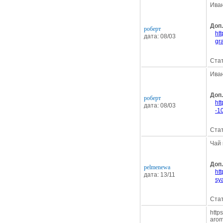
Иван
Доп
роберт
ht
дата: 08/03
gr
Стат
Иван
Доп
роберт
ht
дата: 08/03
-1
Стат
Чай 
Доп
pelmenewa
ht
дата: 13/11
sy
Стат
http
arom