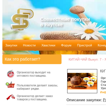
Совместные покупки
в Якутске
Закупки
Новости
Хвастики
Форум
Пристрой
Конк
Как это работает?
КИТАЙ-ЧАЙ Выкуп: 7 - 
КИ
Организатор выходит на
оптового поставщика.
Орг
Гор
Ста
Пользователи делают заказы,
Уро
набирают рядки.
Инф
Организатор делает заказ
товаров у поставщика.
Описание закупки:
Р