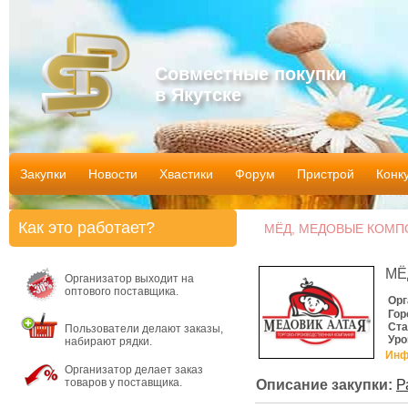
Совместные покупки
в Якутске
Закупки
Новости
Хвастики
Форум
Пристрой
Конк
Как это работает?
МЁД, МЕДОВЫЕ КОМПОЗ
МЁ
Организатор выходит на
оптового поставщика.
Орг
Гор
Ста
Пользователи делают заказы,
Уро
набирают рядки.
Инф
Организатор делает заказ
товаров у поставщика.
Описание закупки:
Р