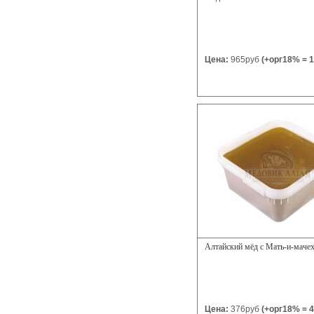
Цена:
965руб
(+орг18% = 1
Алтайский мёд с Мать-и-мачех
Цена:
376руб
(+орг18% = 4