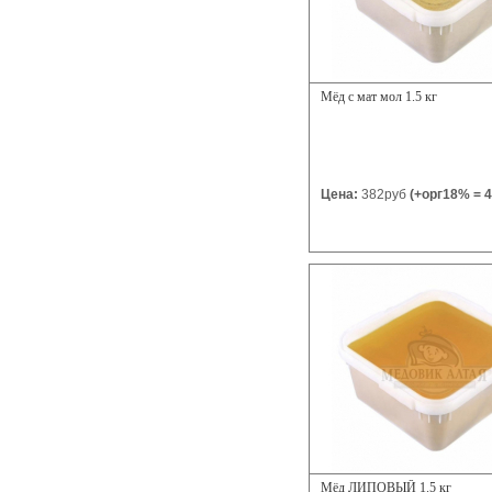
Мёд с мат мол 1.5 кг
Цена:
382руб
(+орг18% = 4
Мёд ЛИПОВЫЙ 1.5 кг