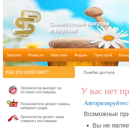
Совместные покупки
в Якутске
Закупки
Новости
Хвастики
Форум
Пристрой
Конк
Как это работает?
Ошибка доступа
Организатор выходит на
У вас нет п
оптового поставщика.
Авторизируйтес
Пользователи делают заказы,
набирают рядки.
Возможные при
Организатор делает заказ
товаров у поставщика.
Вы не являе