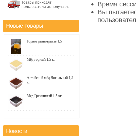
Товары приходят
Время сесси
пользователи их получают.
Вы пытаетес
пользовате
Новые товары
Горное разнотравье 1,5
Мёд горный 1,5 кг
Алтайский мёд Дягильный 1,5
кг
Мёд Гречишный 1,5 кг
Новости