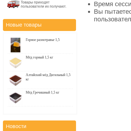
Товары приходят
Время сесси
пользователи их получают.
Вы пытаетес
пользовате
Новые товары
Горное разнотравье 1,5
Мёд горный 1,5 кг
Алтайский мёд Дягильный 1,5
кг
Мёд Гречишный 1,5 кг
Новости