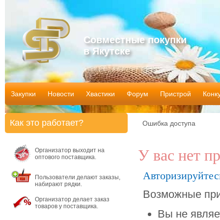
Совместные покупки
в Якутске
Закупки
Новости
Хвастики
Форум
Пристрой
Конк
Как это работает?
Ошибка доступа
Организатор выходит на
У вас нет п
оптового поставщика.
Авторизируйтес
Пользователи делают заказы,
набирают рядки.
Возможные при
Организатор делает заказ
товаров у поставщика.
Вы не являе