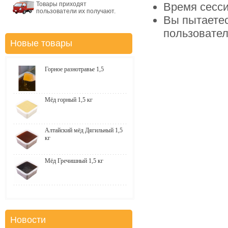
Товары приходят
Время сесси
пользователи их получают.
Вы пытаетес
пользовате
Новые товары
Горное разнотравье 1,5
Мёд горный 1,5 кг
Алтайский мёд Дягильный 1,5
кг
Мёд Гречишный 1,5 кг
Новости