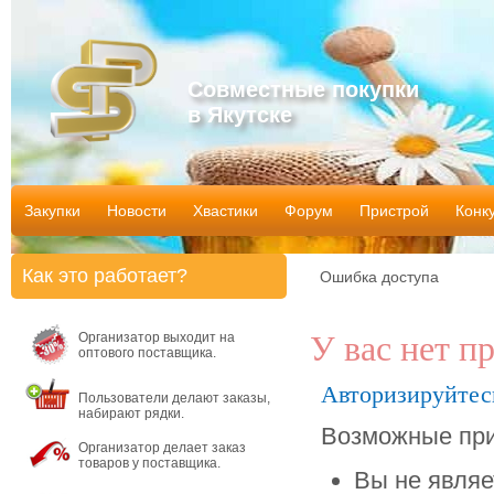
Совместные покупки
в Якутске
Закупки
Новости
Хвастики
Форум
Пристрой
Конк
Как это работает?
Ошибка доступа
Организатор выходит на
У вас нет п
оптового поставщика.
Авторизируйтес
Пользователи делают заказы,
набирают рядки.
Возможные при
Организатор делает заказ
товаров у поставщика.
Вы не являе