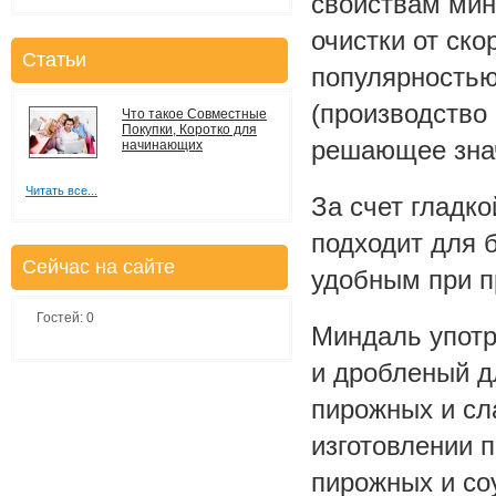
свойствам мин
очистки от ск
Статьи
популярностью
(производство 
Что такое Совместные
Покупки, Коротко для
решающее знач
начинающих
Читать все...
За счет гладк
подходит для 
Сейчас на сайте
удобным при п
Гостей: 0
Миндаль употр
и дробленый д
пирожных и сл
изготовлении 
пирожных и со