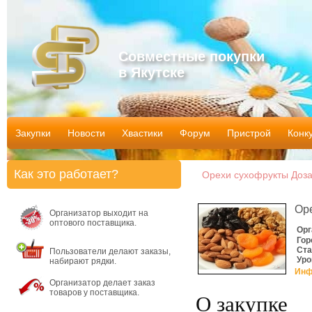
Совместные покупки
в Якутске
Закупки
Новости
Хвастики
Форум
Пристрой
Конк
Как это работает?
Орехи сухофрукты Дозак
Ор
Организатор выходит на
оптового поставщика.
Орг
Гор
Ста
Пользователи делают заказы,
Уро
набирают рядки.
Инф
Организатор делает заказ
товаров у поставщика.
О закупке