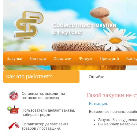
Совместные покупки
в Якутске
Закупки
Новости
Хвастики
Форум
Пристрой
Конк
Как это работает?
Ошибка
Организатор выходит на
Такой закупки не 
оптового поставщика.
На главную.
Пользователи делают заказы,
Возможные причины ошибк
набирают рядки.
Закупка была удален
Организатор делает заказ
Вы набрали неверный
товаров у поставщика.