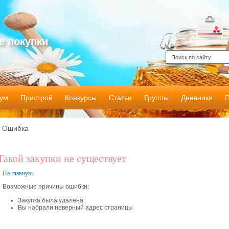
е покупки
ум
Пристрой
Конкурсы
Статьи
Группы
Дневники
Ошибка
Такой закупки не существует
На главную.
Возможные причины ошибки:
Закупка была удалена
Вы набрали неверный адрес страницы