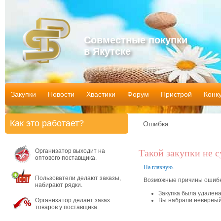
Совместные покупки
в Якутске
Закупки
Новости
Хвастики
Форум
Пристрой
Конк
Как это работает?
Ошибка
Организатор выходит на
Такой закупки не 
оптового поставщика.
На главную.
Пользователи делают заказы,
Возможные причины ошибк
набирают рядки.
Закупка была удален
Организатор делает заказ
Вы набрали неверный
товаров у поставщика.