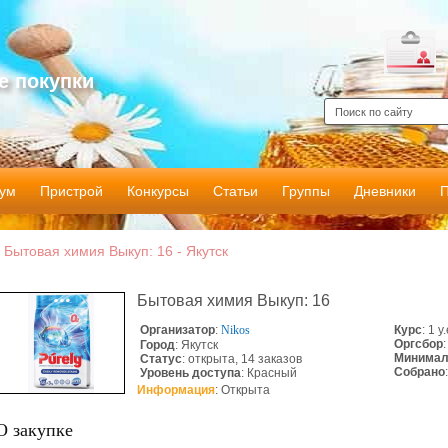
е покупки
ум
Пристрой
Конкурсы
Статьи
Группы
Дневники
Бытовая химия Выкуп: 16 - Якутск
Бытовая химия Выкуп: 16
Организатор
:
Nikos
Курс
: 1 у
Оргсбор
Город
: Якутск
Минимал
Статус
:
открыта
, 14 заказов
Собрано
Уровень доступа
: Красный
Информация
: Открыта
О закупке