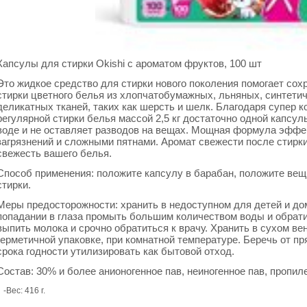
Капсулы для стирки Okishi с ароматом фруктов, 100 шт
Это жидкое средство для стирки нового поколения помогает сох
стирки цветного белья из хлопчатобумажных, льняных, синтетич
деликатных тканей, таких как шерсть и шелк. Благодаря супер 
регулярной стирки белья массой 2,5 кг достаточно одной капсул
воде и не оставляет разводов на вещах. Мощная формула эффе
загрязнений и сложными пятнами. Аромат свежести после стирки
свежесть вашего белья.
Способ применения: положите капсулу в барабан, положите вещ
стирки.
Меры предосторожности: хранить в недоступном для детей и д
попадании в глаза промыть большим количеством воды и обрати
выпить молока и срочно обратиться к врачу. Хранить в сухом в
герметичной упаковке, при комнатной температуре. Беречь от п
срока годности утилизировать как бытовой отход.
Состав: 30% и более анионогенное пав, неиногенное пав, пропил
-Вес: 416 г.