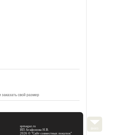
 заказать свой размер
spmagaz.ru
вниз
ИП Агафонова Н.В.
2026 © "
Сайт совместных покупок
"