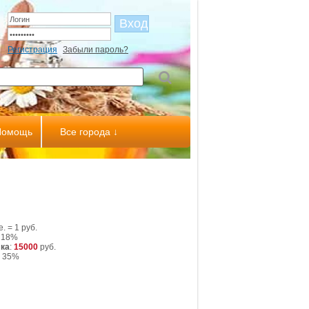
Регистрация
Забыли пароль?
Помощь
Все города ↓
.е. = 1 руб.
: 18%
ка
:
15000
руб.
: 35%