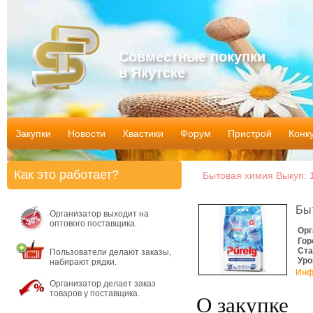
Совместные покупки
в Якутске
Закупки
Новости
Хвастики
Форум
Пристрой
Конк
Как это работает?
Бытовая химия Выкуп: 1
Бы
Организатор выходит на
оптового поставщика.
Орг
Гор
Ста
Пользователи делают заказы,
Уро
набирают рядки.
Инф
Организатор делает заказ
товаров у поставщика.
О закупке