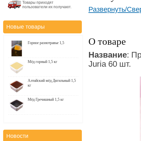
Товары приходят
пользователи их получают.
Развернуть/Све
Новые товары
О товаре
Горное разнотравье 1,5
Название
: П
Мёд горный 1,5 кг
Juria 60 шт.
Алтайский мёд Дягильный 1,5
кг
Мёд Гречишный 1,5 кг
Новости