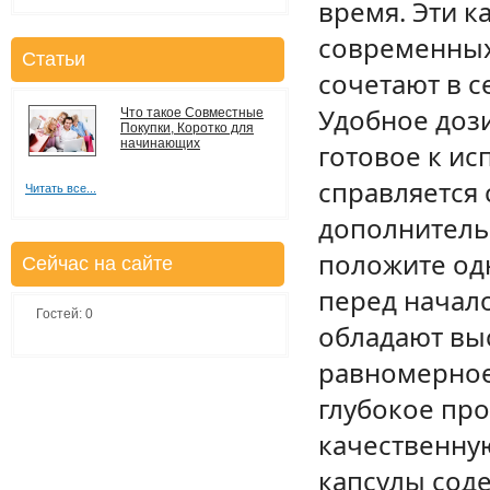
время. Эти к
современных 
Статьи
сочетают в с
Удобное дози
Что такое Совместные
Покупки, Коротко для
начинающих
готовое к ис
справляется 
Читать все...
дополнитель
положите од
Сейчас на сайте
перед начало
Гостей: 0
обладают вы
равномерное
глубокое про
качественну
капсулы сод