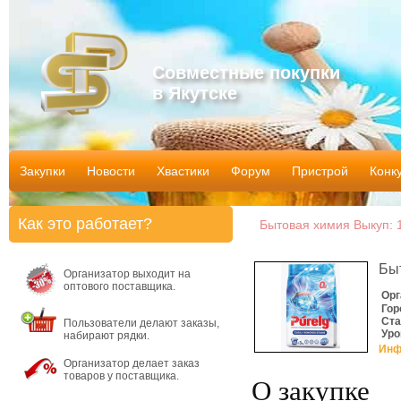
Совместные покупки
в Якутске
Закупки
Новости
Хвастики
Форум
Пристрой
Конк
Как это работает?
Бытовая химия Выкуп: 1
Бы
Организатор выходит на
оптового поставщика.
Орг
Гор
Ста
Пользователи делают заказы,
Уро
набирают рядки.
Инф
Организатор делает заказ
товаров у поставщика.
О закупке