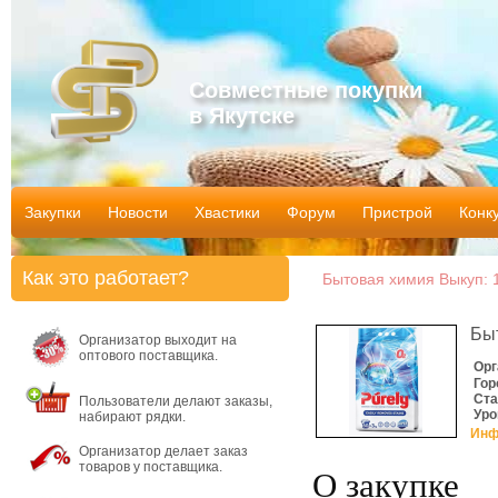
Совместные покупки
в Якутске
Закупки
Новости
Хвастики
Форум
Пристрой
Конк
Как это работает?
Бытовая химия Выкуп: 1
Бы
Организатор выходит на
оптового поставщика.
Орг
Гор
Ста
Пользователи делают заказы,
Уро
набирают рядки.
Инф
Организатор делает заказ
товаров у поставщика.
О закупке