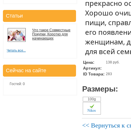
прекрасно о
Хорошо очищ
Статьи
пищи, справ
его появлени
Что такое Совместные
Покупки, Коротко для
начинающих
женщинам, де
для всей сем
Читать все...
Цена:
138 руб.
Артикул:
Сейчас на сайте
ID Товара:
283
Гостей: 0
Размеры:
100g
Nikos
<< Вернуться к с