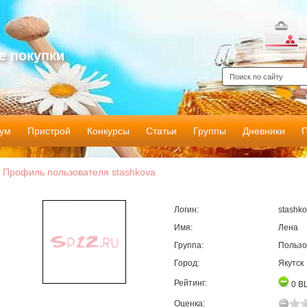
е покупки
ум
Пристрой
Конкурсы
Статьи
Группы
Дневники
Профиль пользователя stashkova
Логин:
stashko
Имя:
Лена
Группа:
Пользо
Город:
Якутск
Рейтинг:
0
B
Оценка: