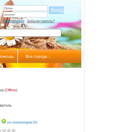
Регистрация
Забыли пароль?
Помощь
Все города ↓
va (
Offline
)
ватель
L
все комментарии (0)