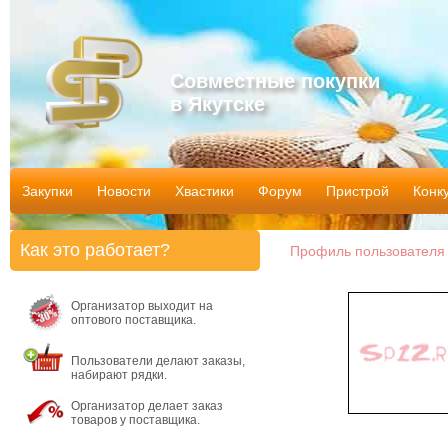
Совместные покупки
в Якутске
Закупки
Новости
Хвастики
Форум
Пристрой
Конк
Как это работает?
Профиль пользователя
Организатор выходит на
оптового поставщика.
Пользователи делают заказы,
набирают рядки.
Организатор делает заказ
товаров у поставщика.