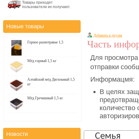
Товары приходят
пользователи их получают.
Новые товары
Добавить в друзья
Часть инфор
Горное разнотравье 1,5
Для просмотра
Мёд горный 1,5 кг
отправки соо
Информацмя:
Алтайский мёд Дягильный 1,5
кг
В целях защ
Мёд Гречишный 1,5 кг
предотвращ
количество 
авторизиров
Новости
Семья