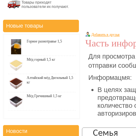
Товары приходят
пользователи их получают.
Новые товары
Добавить в друзья
Часть инфор
Горное разнотравье 1,5
Для просмотра
Мёд горный 1,5 кг
отправки соо
Информацмя:
Алтайский мёд Дягильный 1,5
кг
В целях защ
Мёд Гречишный 1,5 кг
предотвращ
количество 
авторизиров
Новости
Семья