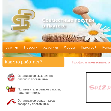
Совместные покупки
в Якутске
Закупки
Новости
Хвастики
Форум
Пристрой
Конк
Как это работает?
Профиль пользователя
Организатор выходит на
оптового поставщика.
Пользователи делают заказы,
набирают рядки.
Организатор делает заказ
товаров у поставщика.