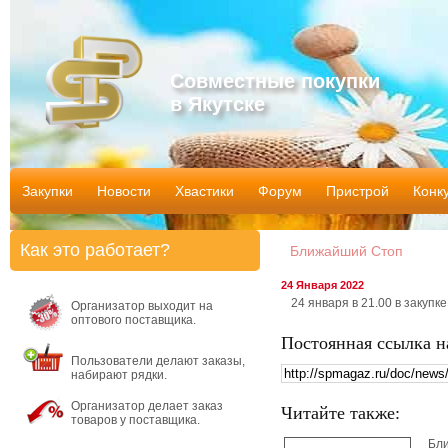
Совместные покупки
в Якутске
Закупки
Новости
Хвастики
Форум
Пристрой
Конк
Как это работает?
Ближайший Стоп
24 Января 2022
24 января в 21.00 в закупке
Организатор выходит на
оптового поставщика.
Постоянная ссылка н
Пользователи делают заказы,
набирают рядки.
Организатор делает заказ
Читайте также:
товаров у поставщика.
Бл