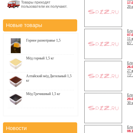
Товары приходят
17.
пользователи их получают.
20 
Новые товары
Бл
07.
11 
Горное разнотравье 1,5
65".
Мёд горный 1,5 кг
Бл
26.
27 
73".
Алтайский мёд Дягильный 1,5
кг
Мёд Гречишный 1,5 кг
Бл
29.
30 
Бл
Новости
08.