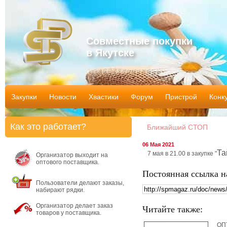
Совместные покупки
в Якутске
Закупки
Новости
Хвастики
Форум
Пристрой
Конк
Как это работает?
Ближайший СТОП
06 Мая 2021
Та
7 мая в 21.00 в закупке "
Организатор выходит на
оптового поставщика.
Постоянная ссылка н
Пользователи делают заказы,
набирают рядки.
Организатор делает заказ
Читайте также:
товаров у поставщика.
ОП