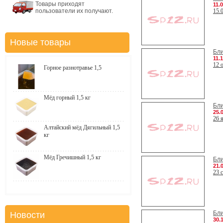
Товары приходят
11.
пользователи их получают.
15.
Новые товары
Бл
11.
12 
Горное разнотравье 1,5
Мёд горный 1,5 кг
Бл
25.
26 
Алтайский мёд Дягильный 1,5
кг
Мёд Гречишный 1,5 кг
Бл
21.
23 
Бл
Новости
30.