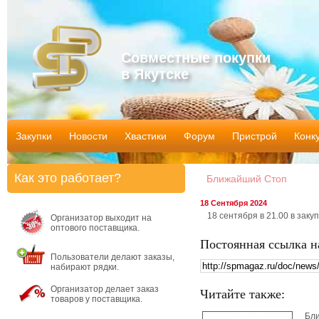
Совместные покупки
в Якутске
Закупки
Новости
Хвастики
Форум
Пристрой
Конк
Как это работает?
Ближайший Стоп
18 Сентября 2024
18 сентября в 21.00 в закуп
Организатор выходит на
оптового поставщика.
Постоянная ссылка н
Пользователи делают заказы,
набирают рядки.
Организатор делает заказ
Читайте также:
товаров у поставщика.
Бл