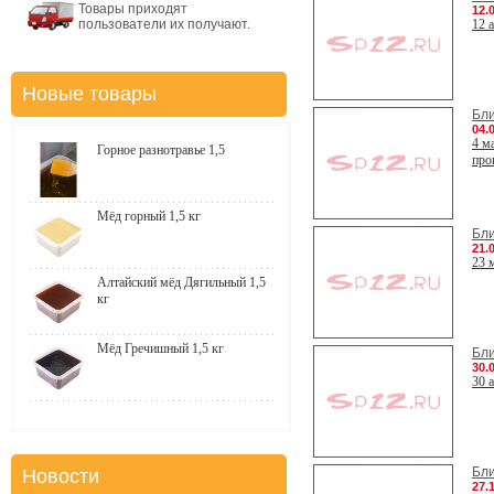
Товары приходят
12.
пользователи их получают.
12 
Новые товары
Бл
04.
4 м
Горное разнотравье 1,5
про
Мёд горный 1,5 кг
Бл
21.
23 
Алтайский мёд Дягильный 1,5
кг
Мёд Гречишный 1,5 кг
Бл
30.
30 
Бл
Новости
27.