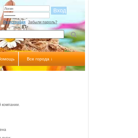
Регистрация
Забыли пароль?
Помощь
Все города ↓
 компании.
лена