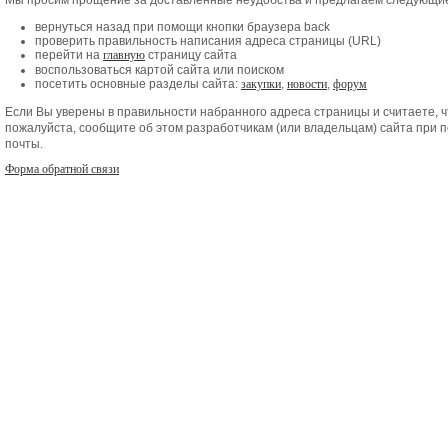
Мы просим прощение за доставленные неудобства и предлагаем следующие
вернуться назад при помощи кнопки браузера back
проверить правильность написания адреса страницы (URL)
перейти на
главную
страницу сайта
воспользоваться картой сайта или поиском
посетить основные разделы сайта:
закупки
,
новости
,
форум
Если Вы уверены в правильности набранного адреса страницы и считаете, 
пожалуйста, сообщите об этом разработчикам (или владельцам) сайта при
почты.
Форма обратной связи