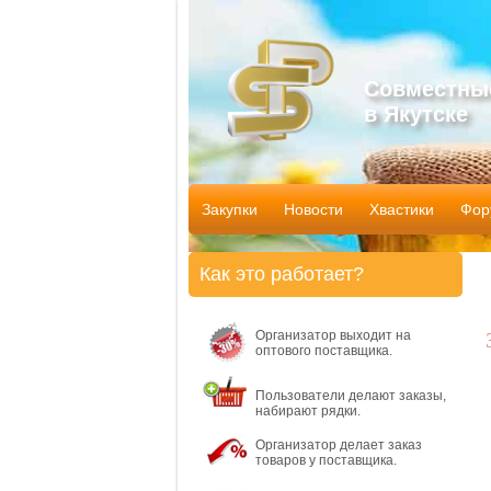
Совместны
в Якутске
Закупки
Новости
Хвастики
Фор
Как это работает?
Организатор выходит на
оптового поставщика.
Пользователи делают заказы,
набирают рядки.
Организатор делает заказ
товаров у поставщика.