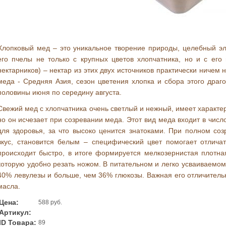
Хлопковый мед – это уникальное творение природы, целебный э
его пчелы не только с крупных цветов хлопчатника, но и с его 
нектарников) – нектар из этих двух источников практически ничем 
меда - Средняя Азия, сезон цветения хлопка и сбора этого драг
половины июня по середину августа.
Свежий мед с хлопчатника очень светлый и нежный, имеет характе
но он исчезает при созревании меда. Этот вид меда входит в числ
для здоровья, за что высоко ценится знатоками. При полном с
вкус, становится белым – специфический цвет помогает отлича
происходит быстро, в итоге формируется мелкозернистая плотн
которую удобно резать ножом. В питательном и легко усваиваемо
40% левулезы и больше, чем 36% глюкозы. Важная его отличитель
масла.
Цена:
588 руб.
Артикул:
ID Товара:
89