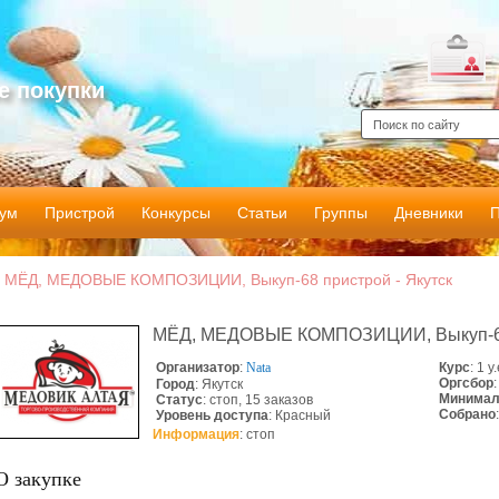
е покупки
ум
Пристрой
Конкурсы
Статьи
Группы
Дневники
МЁД, МЕДОВЫЕ КОМПОЗИЦИИ, Выкуп-68 пристрой - Якутск
МЁД, МЕДОВЫЕ КОМПОЗИЦИИ, Выкуп-6
Организатор
:
Nata
Курс
: 1 у
Оргсбор
Город
: Якутск
Минимал
Статус
:
стоп
, 15 заказов
Собрано
Уровень доступа
: Красный
Информация
: стоп
О закупке