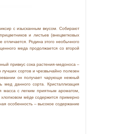
ликсир с изысканным вкусом. Собирают
прицветников и листьев (внецветковых
не отличается. Родина этого необычного
оценного меда продолжается со второй
рный привкус сока растения-медоноса –
о лучших сортов и чрезвычайно полезен
озревании он получает чарующе нежный
ть мед данного сорта. Кристаллизация
ая масса с легким приятным ароматом,
м хлопковом мёде содержится примерно
ная особенность – высокое содержание