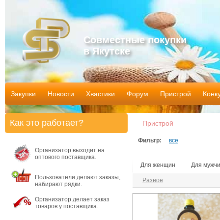
Совместные покупки
в Якутске
Закупки
Новости
Хвастики
Форум
Пристрой
Конк
Как это работает?
Пристрой
Фильтр:
все
Организатор выходит на
оптового поставщика.
Для женщин
Для мужч
Пользователи делают заказы,
Разное
набирают рядки.
Организатор делает заказ
товаров у поставщика.