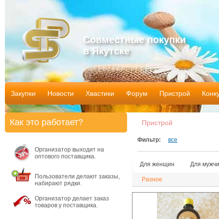
Совместные покупки
в Якутске
Закупки
Новости
Хвастики
Форум
Пристрой
Конк
Как это работает?
Пристрой
Фильтр:
все
Организатор выходит на
оптового поставщика.
Для женщин
Для мужч
Пользователи делают заказы,
Разное
набирают рядки.
Организатор делает заказ
товаров у поставщика.