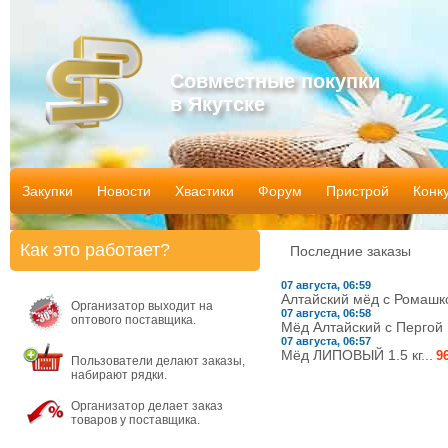
Совместные покупки
в Якутске
Закупки
Новости
Хвастики
Форум
Пристрой
Конк
Как это работает?
Последние заказы
07 августа, 06:59
Алтайский мёд с Ромашкой
Организатор выходит на
07 августа, 06:58
оптового поставщика.
Мёд Алтайский с Пергой 1.
07 августа, 06:57
Мёд ЛИПОВЫЙ 1.5 кг...
9
Пользователи делают заказы,
набирают рядки.
Организатор делает заказ
товаров у поставщика.