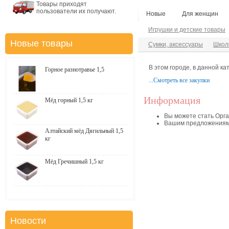
Товары приходят
пользователи их получают.
Новые
Для женщин
Игрушки и детские товары
Новые товары
Сумки, аксессуары
Школ
В этом городе, в данной ка
Горное разнотравье 1,5
...Смотреть все закупки
Информация
Мёд горный 1,5 кг
Вы можете стать Орга
Вашим предложениям
Алтайский мёд Дягильный 1,5
кг
Мёд Гречишный 1,5 кг
Новости