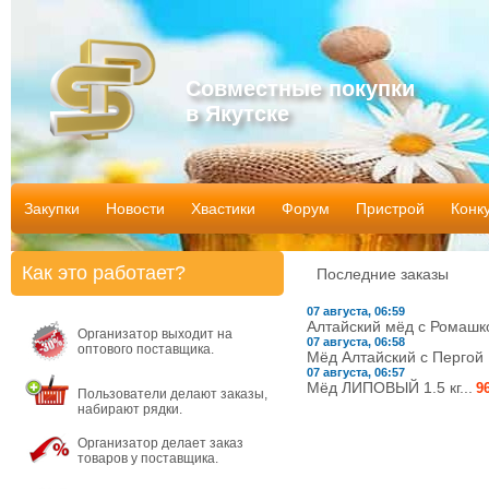
Совместные покупки
в Якутске
Закупки
Новости
Хвастики
Форум
Пристрой
Конк
Как это работает?
Последние заказы
07 августа, 06:59
Алтайский мёд с Ромашкой
Организатор выходит на
07 августа, 06:58
оптового поставщика.
Мёд Алтайский с Пергой 1.
07 августа, 06:57
Мёд ЛИПОВЫЙ 1.5 кг...
9
Пользователи делают заказы,
набирают рядки.
Организатор делает заказ
товаров у поставщика.